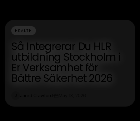
HEALTH
Så Integrerar Du HLR
utbildning Stockholm i
Er Verksamhet för
Bättre Säkerhet 2026
Jared Crawford
May 13, 2026
J