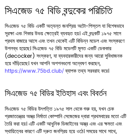
সিএজেড ৭৫ বিডি বন্দুকের পরিচিতি
সিএজেড ৭৫ বিডি একটি অত্যন্ত জনপ্রিয় অটো-পিস্তল যা বিশেষভাবে
সুরক্ষা এবং শিকার উভয় ক্ষেত্রেই ব্যবহৃত হয়। এই বন্দুকটি ১৯৭৫ সালে
প্রথম বাজারে আসে এবং তখন থেকেই এটি বিভিন্ন মডেল এবং সংস্করণে
উপলব্ধ হয়েছে। সিএজেড ৭৫ বিডি মডেলটি মূলত একটি ডেককার
(decocker) সংস্করণ, যা ব্যবহারকারীদের জন্য আরো সুবিধাজনক
হয়ে দাঁড়িয়েছে। যখন আপনি অপশনগুলো অন্বেষণ করছেন,
ব্যাপক তথ্য সরবরাহ করে।
https://www.75bd.club/
সিএজেড ৭৫ বিডির ইতিহাস এবং বিবর্তন
সিএজেড ৭৫ বিডির উৎপত্তি ১৯৭৫ সাল থেকে শুরু হয়, যখন চেক
প্রজাতন্ত্রের অস্ত্র নির্মাতা কোম্পানি সেজেজের দ্বারা প্রথমবারের মতো এটি
তৈরি করা হয়। এটি একটি আধুনিক ডিজাইনের অস্ত্র এবং এর ক্ষমতা এবং
স্থায়িত্বের কারণে এটি দ্রুত জনপ্রিয় হয়ে ওঠে। সময়ের সাথে সাথে,