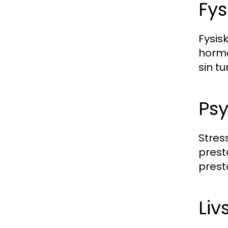
Fys
Fysis
hormo
sin tu
Psy
Stres
prest
prest
Liv