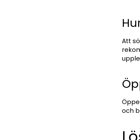
Hur
Att s
rekom
upple
Öp
Öppen
och b
Lö