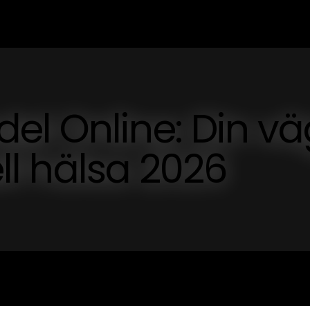
el Online: Din vä
ell hälsa 2026