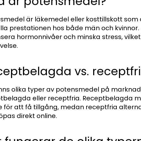
d är potensmedel?
smedel är läkemedel eller kosttillskott som 
lla prestationen hos både män och kvinnor. De
sera hormonnivåer och minska stress, vilket k
velse.
eptbelagda vs. receptfri
inns olika typer av potensmedel på markna
tbelagda eller receptfria. Receptbelagda me
 för att få tillgång, medan receptfria alterna
öpas direkt online.