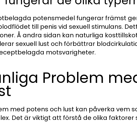
 fungerar de olika type
tbelagda potensmedel fungerar främst ge
blodflödet till penis vid sexuell stimulans. D
ioner. Å andra sidan kan naturliga kosttillsk
lerar sexuell lust och förbättrar blodcirkulati
receptbelagda motsvarigheter.
nliga Problem me
st
em med potens och lust kan påverka vem so
ex. Det är viktigt att förstå de olika faktore