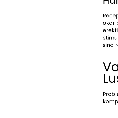
Hur
Recep
ökar 
erekt
stimu
sina 
Va
Lu
Probl
kompl