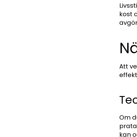
Livsst
kost 
avgör
Nä
Att v
effek
Tec
Om du
prata
kan o