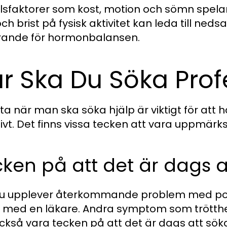
ilsfaktorer som kost, motion och sömn spelar e
och brist på fysisk aktivitet kan leda till n
ande för hormonbalansen.
r Ska Du Söka Profe
eta när man ska söka hjälp är viktigt för at
tivt. Det finns vissa tecken att vara uppmär
ken på att det är dags a
 upplever återkommande problem med potens
 med en läkare. Andra symptom som trötthet,
ckså vara tecken på att det är dags att söka 