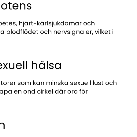
potens
betes, hjärt-kärlsjukdomar och
blodflödet och nervsignaler, vilket i
exuell hälsa
torer som kan minska sexuell lust och
apa en ond cirkel där oro för
n