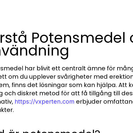
rstå Potensmedel 
nvändning
smedel har blivit ett centralt ämne för många
tt om du upplever svårigheter med erektion,
em, finns det lösningar som kan hjälpa. Att 
g och diskret metod för att få tillgång till d
nativ,
erbjuder omfattand
https://vxperten.com
kter.