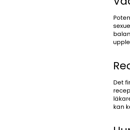
Va
Poten
sexue
balan
upple
Rec
Det f
recep
läkare
kan k