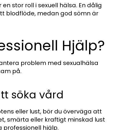
n stor roll i sexuell hälsa. En dålig
edsatt blodflöde, medan god sömn är
ssionell Hjälp?
t hantera problem med sexualhälsa
ksam på.
tt söka vård
 eller lust, bör du överväga att
 smärta eller kraftigt minskad lust
professionell hjälp.