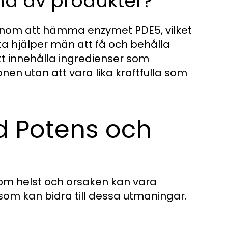
rna av produkter?
nom att hämma enzymet PDE5, vilket
etta hjälper män att få och behålla
ott innehålla ingredienser som
onen utan att vara lika kraftfulla som
d Potens och
m helst och orsaken kan vara
r som kan bidra till dessa utmaningar.