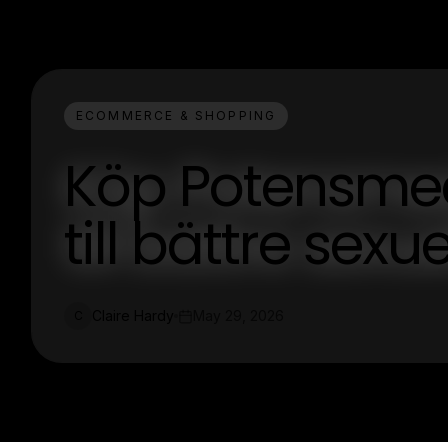
ECOMMERCE & SHOPPING
Köp Potensmed
till bättre sexu
Claire Hardy
May 29, 2026
C