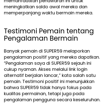
memanfaatkan penawaran ini untuk
meningkatkan saldo awal mereka dan
memperpanjang waktu bermain mereka.
Testimoni Pemain tentang
Pengalaman Bermain
Banyak pemain di SUPER59 melaporkan
pengalaman positif yang mereka dapatkan.
“Pengalaman saya di SUPER59 sejauh ini
cukup nyaman. Akses melalui link login
alternatif berjalan lancar,” kata salah satu
pemain. Testimoni positif ini menunjukkan
bahwa SUPER59 tidak hanya fokus pada
kualitas permainan, tetapi juga pada
pengalaman pengguna secara keseluruhan.