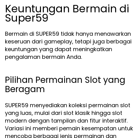
Keuntungan Bermain di
Super59
Bermain di SUPER59 tidak hanya menawarkan
keseruan dari gameplay, tetapi juga berbagai
keuntungan yang dapat meningkatkan
pengalaman bermain Anda.
Pilihan Permainan Slot yang
Beragam
SUPER59 menyediakan koleksi permainan slot
yang luas, mulai dari slot klasik hingga slot
modern dengan tampilan dan fitur interaktif.
Variasi ini memberi pemain kesempatan untuk
mencoba berbagai jenis permainan dan