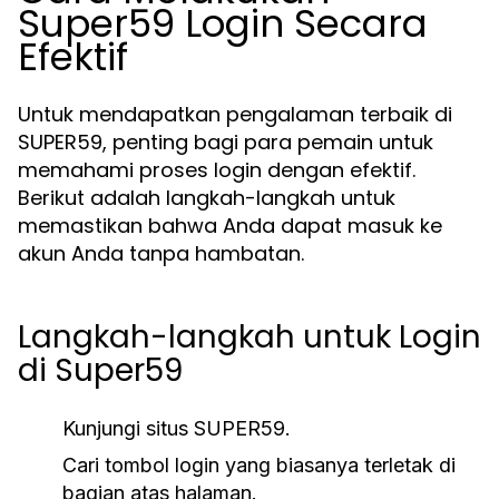
Super59 Login Secara
Efektif
Untuk mendapatkan pengalaman terbaik di
SUPER59, penting bagi para pemain untuk
memahami proses login dengan efektif.
Berikut adalah langkah-langkah untuk
memastikan bahwa Anda dapat masuk ke
akun Anda tanpa hambatan.
Langkah-langkah untuk Login
di Super59
Kunjungi situs SUPER59.
Cari tombol login yang biasanya terletak di
bagian atas halaman.