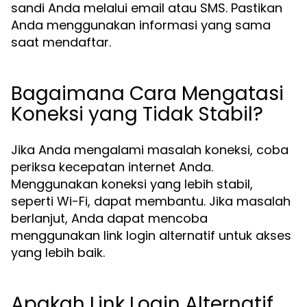
sandi Anda melalui email atau SMS. Pastikan
Anda menggunakan informasi yang sama
saat mendaftar.
Bagaimana Cara Mengatasi
Koneksi yang Tidak Stabil?
Jika Anda mengalami masalah koneksi, coba
periksa kecepatan internet Anda.
Menggunakan koneksi yang lebih stabil,
seperti Wi-Fi, dapat membantu. Jika masalah
berlanjut, Anda dapat mencoba
menggunakan link login alternatif untuk akses
yang lebih baik.
Apakah Link Login Alternatif