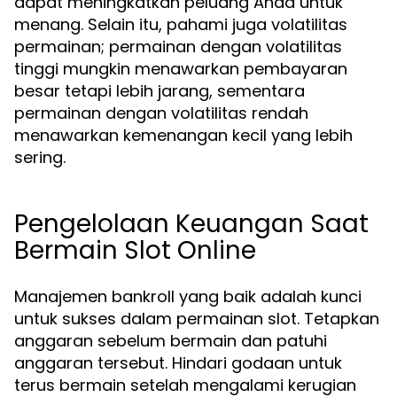
dapat meningkatkan peluang Anda untuk
menang. Selain itu, pahami juga volatilitas
permainan; permainan dengan volatilitas
tinggi mungkin menawarkan pembayaran
besar tetapi lebih jarang, sementara
permainan dengan volatilitas rendah
menawarkan kemenangan kecil yang lebih
sering.
Pengelolaan Keuangan Saat
Bermain Slot Online
Manajemen bankroll yang baik adalah kunci
untuk sukses dalam permainan slot. Tetapkan
anggaran sebelum bermain dan patuhi
anggaran tersebut. Hindari godaan untuk
terus bermain setelah mengalami kerugian